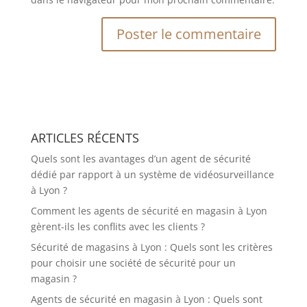
A
l
t
e
r
ARTICLES RÉCENTS
n
a
Quels sont les avantages d’un agent de sécurité
t
dédié par rapport à un système de vidéosurveillance
i
à Lyon ?
v
Comment les agents de sécurité en magasin à Lyon
e
gèrent-ils les conflits avec les clients ?
:
Sécurité de magasins à Lyon : Quels sont les critères
pour choisir une société de sécurité pour un
magasin ?
Agents de sécurité en magasin à Lyon : Quels sont