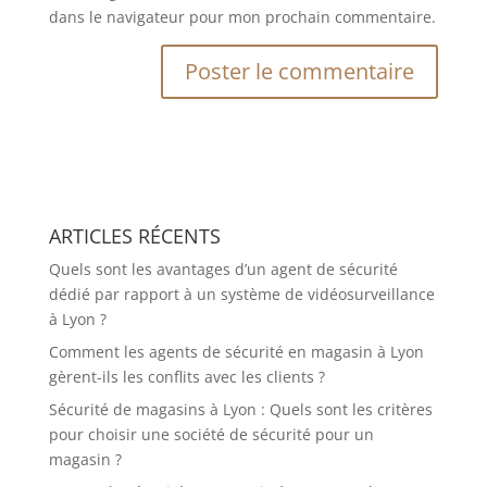
dans le navigateur pour mon prochain commentaire.
A
l
t
e
r
ARTICLES RÉCENTS
n
a
Quels sont les avantages d’un agent de sécurité
t
dédié par rapport à un système de vidéosurveillance
i
à Lyon ?
v
Comment les agents de sécurité en magasin à Lyon
e
gèrent-ils les conflits avec les clients ?
:
Sécurité de magasins à Lyon : Quels sont les critères
pour choisir une société de sécurité pour un
magasin ?