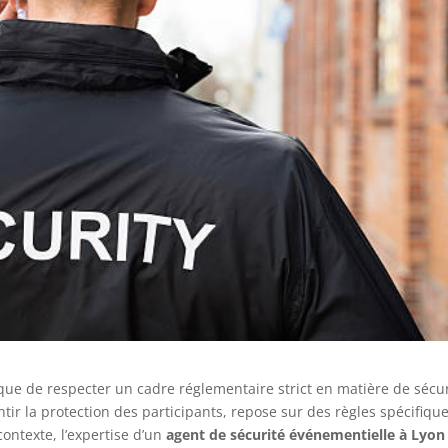
e de respecter un cadre réglementaire strict en matière de sécur
tir la protection des participants, repose sur des règles spécifiqu
ontexte, l’expertise d’un
agent de sécurité événementielle à Lyon