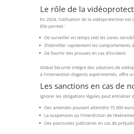
Le rôle de la vidéoprote
En 2024, l’utilisation de la vidéoprotection e
Elle permet :
De surveiller en temps réel les zones sensibl
D’identifier rapidement les comportements à
De fournir des preuves en cas d’incident.
Global Sécurité intègre des solutions de vidé
à l’intervention d’agents expérimentés, offre 
Les sanctions en cas de n
Ignorer les obligations légales peut entraîner 
Des amendes pouvant atteindre 75 000 euro
La suspension ou l’interdiction de l’événeme
Des poursuites judiciaires en cas de préjud