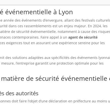
té événementielle à Lyon
que année des événements d’envergure, allant des festivals culturel
écurité dans ces rassemblements est un enjeu majeur. En 2024, les
matière de sécurité événementielle, notamment à cause des risque
menaces contemporaines. Faire appel à un
agent de sécurité
es exigences tout en assurant une expérience sereine pour les
urnit des solutions adaptées aux spécificités des événements lyonna
r mesure, l’entreprise garantit une protection optimale pour les
n matière de sécurité événementielle
ès des autorités
nnes doit faire l’objet d’une déclaration en préfecture au moins 