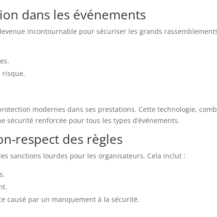
ction dans les événements
st devenue incontournable pour sécuriser les grands rassemblement
es.
 risque.
oprotection modernes dans ses prestations. Cette technologie, com
une sécurité renforcée pour tous les types d’événements.
on-respect des règles
des sanctions lourdes pour les organisateurs. Cela inclut :
s.
nt.
ice causé par un manquement à la sécurité.