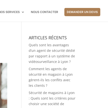
NOS SERVICES
NOUS CONTACTER
DEMANDER UN DEVIS
ARTICLES RÉCENTS
Quels sont les avantages
d’un agent de sécurité dédié
par rapport à un système de
vidéosurveillance à Lyon ?
Comment les agents de
sécurité en magasin à Lyon
gèrent-ils les conflits avec
les clients ?
Sécurité de magasins à Lyon
: Quels sont les critères pour
choisir une société de