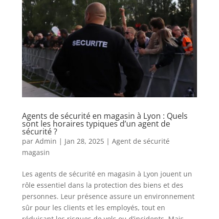
Agents de sécurité en magasin à Lyon : Quels
sont les horaires typiques d’un agent de
sécurité ?
par
Admin
|
Jan 28, 2025
|
Agent de sécurité
magasin
Les agents de sécurité en magasin à Lyon jouent un
rôle essentiel dans la protection des biens et des
personnes. Leur présence assure un environnement
sûr pour les clients et les employés, tout en
réduisant les risques de vols ou d’incidents. Mais