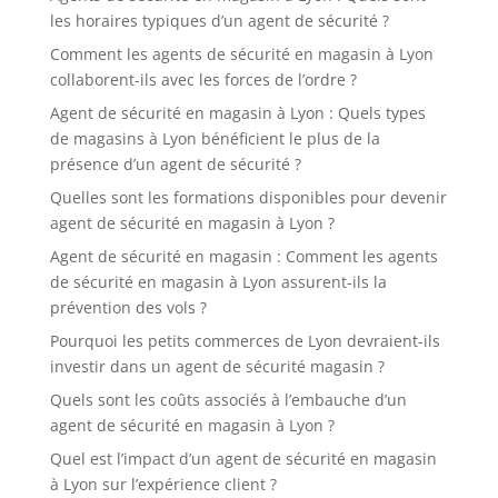
les horaires typiques d’un agent de sécurité ?
Comment les agents de sécurité en magasin à Lyon
collaborent-ils avec les forces de l’ordre ?
Agent de sécurité en magasin à Lyon : Quels types
de magasins à Lyon bénéficient le plus de la
présence d’un agent de sécurité ?
Quelles sont les formations disponibles pour devenir
agent de sécurité en magasin à Lyon ?
Agent de sécurité en magasin : Comment les agents
de sécurité en magasin à Lyon assurent-ils la
prévention des vols ?
Pourquoi les petits commerces de Lyon devraient-ils
investir dans un agent de sécurité magasin ?
Quels sont les coûts associés à l’embauche d’un
agent de sécurité en magasin à Lyon ?
Quel est l’impact d’un agent de sécurité en magasin
à Lyon sur l’expérience client ?