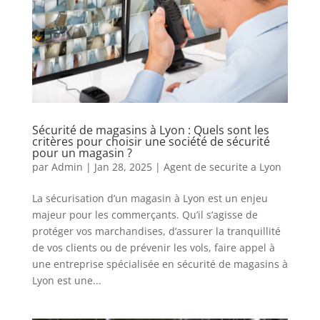
Sécurité de magasins à Lyon : Quels sont les
critères pour choisir une société de sécurité
pour un magasin ?
par
Admin
|
Jan 28, 2025
|
Agent de securite a Lyon
La sécurisation d’un magasin à Lyon est un enjeu
majeur pour les commerçants. Qu’il s’agisse de
protéger vos marchandises, d’assurer la tranquillité
de vos clients ou de prévenir les vols, faire appel à
une entreprise spécialisée en sécurité de magasins à
Lyon est une...