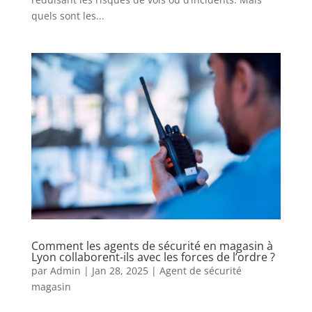
quels sont les...
Comment les agents de sécurité en magasin à
Lyon collaborent-ils avec les forces de l’ordre ?
par
Admin
|
Jan 28, 2025
|
Agent de sécurité
magasin