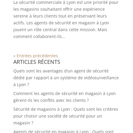
La sécurité commerciale à Lyon est une priorité pour
les magasins souhaitant offrir une expérience
sereine à leurs clients tout en préservant leurs
actifs. Les agents de sécurité en magasin à Lyon
jouent un rôle central dans cette mission. Mais
comment collaborent-ils...
« Entrées précédentes
ARTICLES RÉCENTS
Quels sont les avantages d’un agent de sécurité
dédié par rapport à un système de vidéosurveillance
à Lyon ?
Comment les agents de sécurité en magasin à Lyon
gèrent-ils les conflits avec les clients ?
Sécurité de magasins à Lyon : Quels sont les critères
pour choisir une société de sécurité pour un
magasin ?
Agents de sécurité en magasin à Lyon : Quels sont