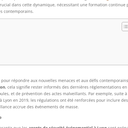
crucial dans cette dynamique, nécessitant une formation continue 
es contemporains.
 pour répondre aux nouvelles menaces et aux défis contemporains
yon
, cela signifie rester informés des dernières réglementations en
ules, et de prévention des actes malveillants. Par exemple, suite à
 à Lyon en 2019, les régulations ont été renforcées pour inclure de
eillance accrue des événements de masse.
e
garantir que les
agents de sécurité événementiel à Lyon
sont prép