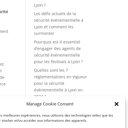
Lyon ?
urité
Les défis actuels de la
sécurité événementielle à
Lyon et comment les
ement
surmonter
Pourquoi est-il essentiel
d’engager des agents de
sécurité événementielle
pour les festivals à Lyon ?
nt
Quelles sont les 7
l
réglementations en vigueur
 de
pour la sécurité
orce
événementielle à Lyon en
2024 ?
Manage Cookie Consent
Quels sont les rôles et
responsabilités d’un agent
les meilleures expériences, nous utilisons des technologies telles que les
de sécurité événementiel à
 stocker et/ou accéder aux informations des appareils.
Lyon ?