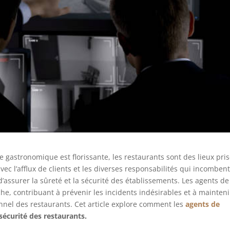
gastronomique est florissante, les restaurants sont des lieux pri
vec l’afflux de clients et les diverses responsabilités qui incomben
 d’assurer la sûreté et la sécurité des établissements. Les agents de
che, contribuant à prévenir les incidents indésirables et à mainten
nnel des restaurants. Cet article explore comment les
agents de
sécurité des restaurants.