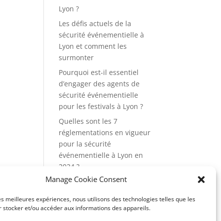
Lyon ?
Les défis actuels de la
sécurité événementielle à
Lyon et comment les
surmonter
Pourquoi est-il essentiel
d’engager des agents de
sécurité événementielle
pour les festivals à Lyon ?
Quelles sont les 7
réglementations en vigueur
pour la sécurité
événementielle à Lyon en
2024 ?
Manage Cookie Consent
Quels sont les rôles et
responsabilités d’un agent
les meilleures expériences, nous utilisons des technologies telles que les
de sécurité événementiel à
 stocker et/ou accéder aux informations des appareils.
Lyon ?