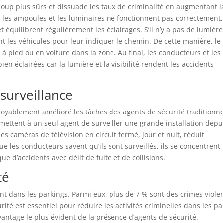
coup plus sûrs et dissuade les taux de criminalité en augmentant l
as, les ampoules et les luminaires ne fonctionnent pas correctement,
et équilibrent régulièrement les éclairages. S’il n’y a pas de lumière
t les véhicules pour leur indiquer le chemin. De cette manière, le
e à pied ou en voiture dans la zone. Au final, les conducteurs et les
en éclairées car la lumière et la visibilité rendent les accidents
 surveillance
royablement amélioré les tâches des agents de sécurité traditionne
mettent à un seul agent de surveiller une grande installation depu
 des caméras de télévision en circuit fermé, jour et nuit, réduit
e les conducteurs savent qu’ils sont surveillés, ils se concentrent
ue d’accidents avec délit de fuite et de collisions.
té
nt dans les parkings. Parmi eux, plus de 7 % sont des crimes violen
ité est essentiel pour réduire les activités criminelles dans les pa
avantage le plus évident de la présence d’agents de sécurité.