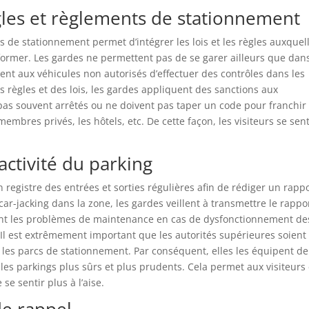
gles et règlements de stationnement
s de stationnement permet d’intégrer les lois et les règles auxquel
nformer. Les gardes ne permettent pas de se garer ailleurs que dans
sent aux véhicules non autorisés d’effectuer des contrôles dans les
s règles et des lois, les gardes appliquent des sanctions aux
 pas souvent arrêtés ou ne doivent pas taper un code pour franchir
mbres privés, les hôtels, etc. De cette façon, les visiteurs se sen
activité du parking
 registre des entrées et sorties régulières afin de rédiger un rapp
ar-jacking dans la zone, les gardes veillent à transmettre le rappo
uvent les problèmes de maintenance en cas de dysfonctionnement de
Il est extrêmement important que les autorités supérieures soient
ns les parcs de stationnement. Par conséquent, elles les équipent de
les parkings plus sûrs et plus prudents. Cela permet aux visiteurs 
 se sentir plus à l’aise.
e rappel