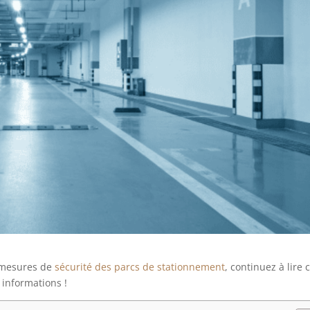
s mesures de
sécurité des parcs de stationnement
, continuez à lire 
 informations !