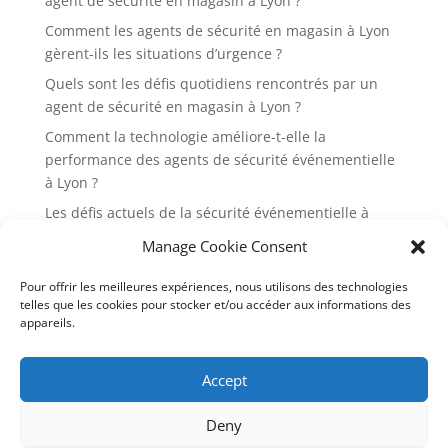
agent de sécurité en magasin à Lyon ?
Comment les agents de sécurité en magasin à Lyon
gèrent-ils les situations d’urgence ?
Quels sont les défis quotidiens rencontrés par un
agent de sécurité en magasin à Lyon ?
Comment la technologie améliore-t-elle la
performance des agents de sécurité événementielle
à Lyon ?
Les défis actuels de la sécurité événementielle à
Lyon et comment les surmonter
Manage Cookie Consent
Pourquoi est-il essentiel d’engager des agents de
Pour offrir les meilleures expériences, nous utilisons des technologies
sécurité événementielle pour les festivals à Lyon ?
telles que les cookies pour stocker et/ou accéder aux informations des
Quelles sont les 7 réglementations en vigueur pour
appareils.
la sécurité événementielle à Lyon en 2024 ?
Quels sont les rôles et responsabilités d’un agent de
Accept
sécurité événementiel à Lyon ?
Deny