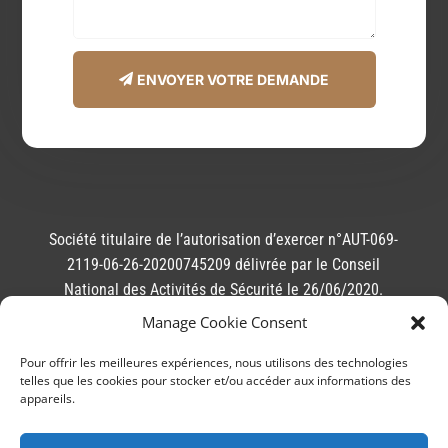
Alternative:
ENVOYER VOTRE DEMANDE
Société titulaire de l’autorisation d’exercer n°AUT-069-
2119-06-26-20200745209 délivrée par le Conseil
National des Activités de Sécurité le 26/06/2020.
Article L. 612-14 du Code de la sécurité intérieure : «
Manage Cookie Consent
L’autorisation administrative préalable ne confère
Pour offrir les meilleures expériences, nous utilisons des technologies
aucun caractère officiel à l’entreprise ou aux personnes
telles que les cookies pour stocker et/ou accéder aux informations des
qui en bénéficient et elle n’engage en aucune manière
appareils.
la responsabilité des pouvoirs publics.».